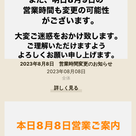
2023年8月8日 営業時間変更のお知らせ
2023年08月08日
全体
詳しく見る