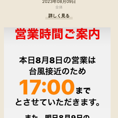
2023年08月09日
全体
詳しく見る