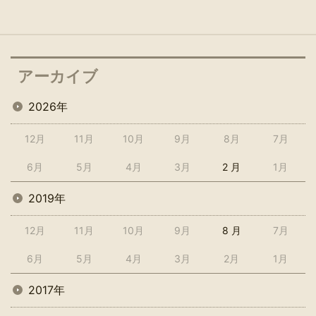
アーカイブ
2026年
12月
11月
10月
9月
8月
7月
6月
5月
4月
3月
2 月
1月
2019年
12月
11月
10月
9月
8 月
7月
6月
5月
4月
3月
2月
1月
2017年