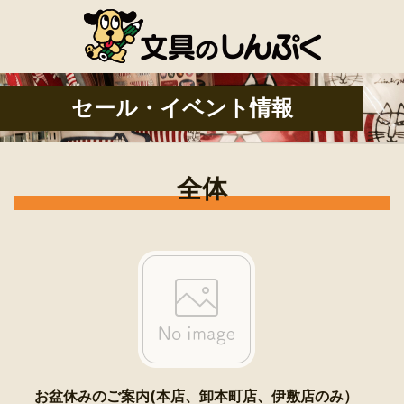
セール・イベント情報
全体
お盆休みのご案内(本店、卸本町店、伊敷店のみ）