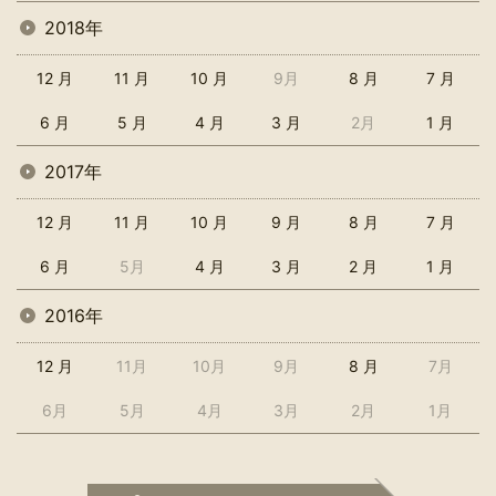
2018年
12 月
11 月
10 月
9月
8 月
7 月
6 月
5 月
4 月
3 月
2月
1 月
2017年
12 月
11 月
10 月
9 月
8 月
7 月
6 月
5月
4 月
3 月
2 月
1 月
2016年
12 月
11月
10月
9月
8 月
7月
6月
5月
4月
3月
2月
1月