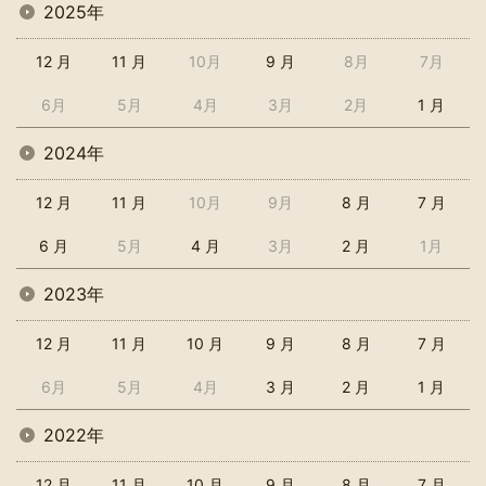
2025年
12 月
11 月
10月
9 月
8月
7月
6月
5月
4月
3月
2月
1 月
2024年
12 月
11 月
10月
9月
8 月
7 月
6 月
5月
4 月
3月
2 月
1月
2023年
12 月
11 月
10 月
9 月
8 月
7 月
6月
5月
4月
3 月
2 月
1 月
2022年
12 月
11 月
10 月
9 月
8 月
7 月