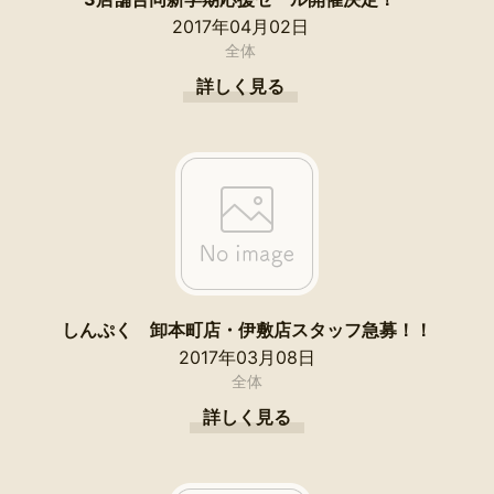
2017年04月02日
全体
詳しく見る
しんぷく 卸本町店・伊敷店スタッフ急募！！
2017年03月08日
全体
詳しく見る