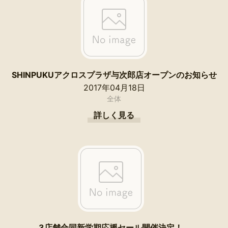
SHINPUKUアクロスプラザ与次郎店オープンのお知らせ
2017年04月18日
全体
詳しく見る
3店舗合同新学期応援セール開催決定！