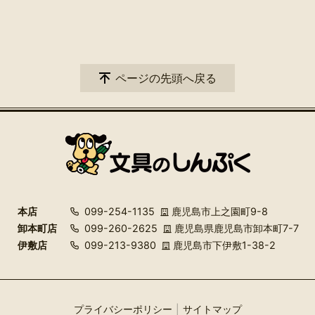
ページの先頭へ戻る
本店
099-254-1135
鹿児島市上之園町9-8
卸本町店
099-260-2625
鹿児島県鹿児島市卸本町7-7
伊敷店
099-213-9380
鹿児島市下伊敷1-38-2
プライバシーポリシー
サイトマップ