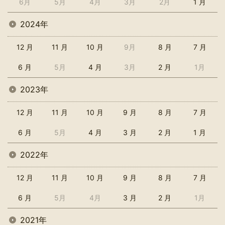
6月
5月
4月
3月
2月
1 月
2024年
12 月
11 月
10 月
9月
8 月
7 月
6 月
5月
4 月
3月
2 月
1月
2023年
12 月
11 月
10 月
9 月
8 月
7 月
6 月
5月
4 月
3 月
2 月
1 月
2022年
12 月
11 月
10 月
9 月
8 月
7 月
6 月
5月
4月
3 月
2 月
1月
2021年