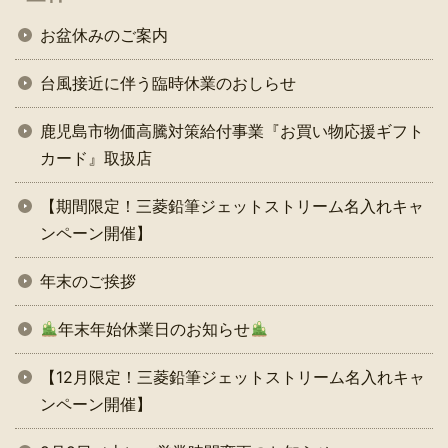
お盆休みのご案内
台風接近に伴う臨時休業のおしらせ
鹿児島市物価高騰対策給付事業『お買い物応援ギフト
カード』取扱店
【期間限定！三菱鉛筆ジェットストリーム名入れキャ
ンペーン開催】
年末のご挨拶
年末年始休業日のお知らせ
【12月限定！三菱鉛筆ジェットストリーム名入れキャ
ンペーン開催】