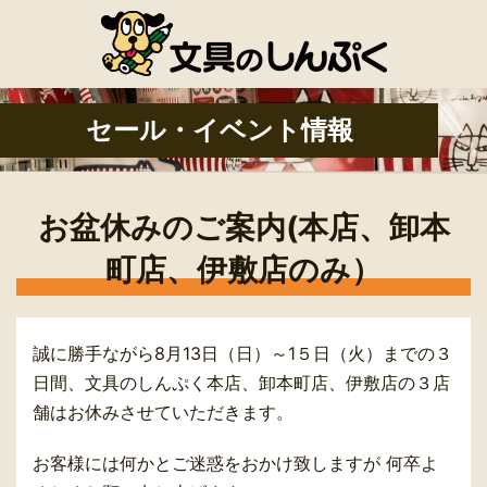
セール・イベント情報
お盆休みのご案内(本店、卸本
町店、伊敷店のみ）
誠に勝手ながら8月13日（日）～1５日（火）までの３
日間、文具のしんぷく本店、卸本町店、伊敷店の３店
舗はお休みさせていただきます。
お客様には何かとご迷惑をおかけ致しますが 何卒よ