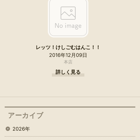
レッツ！けしごむはんこ！！
2016年12月09日
本店
詳しく見る
アーカイブ
2026年