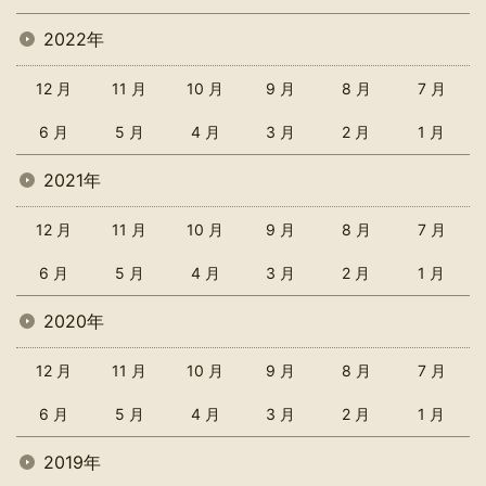
2022年
12 月
11 月
10 月
9 月
8 月
7 月
6 月
5 月
4 月
3 月
2 月
1 月
2021年
12 月
11 月
10 月
9 月
8 月
7 月
6 月
5 月
4 月
3 月
2 月
1 月
2020年
12 月
11 月
10 月
9 月
8 月
7 月
6 月
5 月
4 月
3 月
2 月
1 月
2019年