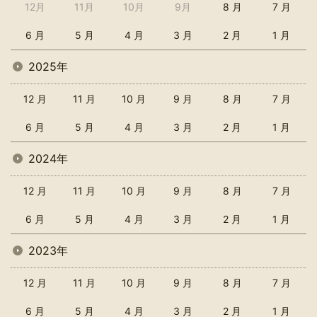
12月
11月
10月
9月
8 月
7 月
6 月
5 月
4 月
3 月
2 月
1 月
2025年
12 月
11 月
10 月
9 月
8 月
7 月
6 月
5 月
4 月
3 月
2 月
1 月
2024年
12 月
11 月
10 月
9 月
8 月
7 月
6 月
5 月
4 月
3 月
2 月
1 月
2023年
12 月
11 月
10 月
9 月
8 月
7 月
6 月
5 月
4 月
3 月
2 月
1 月