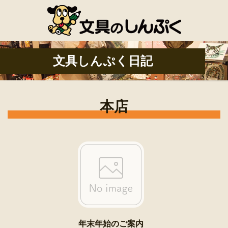
文具しんぷく日記
本店
年末年始のご案内