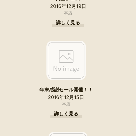
2016年12月19日
本店
詳しく見る
年末感謝セール開催！！
2016年12月15日
本店
詳しく見る