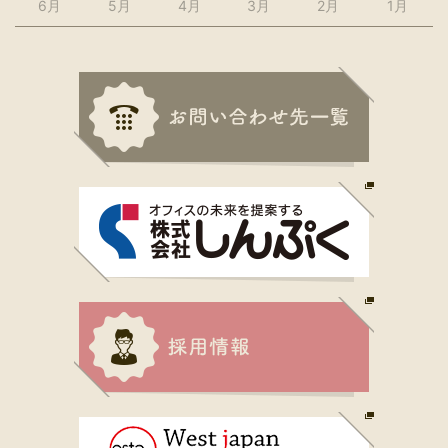
6月
5月
4月
3月
2月
1月