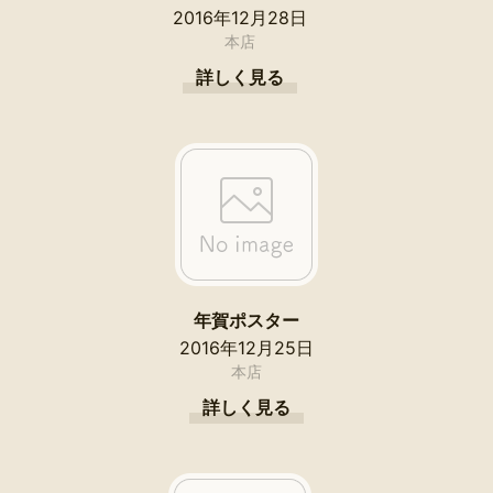
2016年12月28日
本店
詳しく見る
年賀ポスター
2016年12月25日
本店
詳しく見る