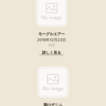
モーグルエアー
2016年12月23日
本店
詳しく見る
岡山デニム