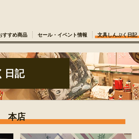
おすすめ商品
セール・イベント情報
文具しんぷく日記
く日記
本店