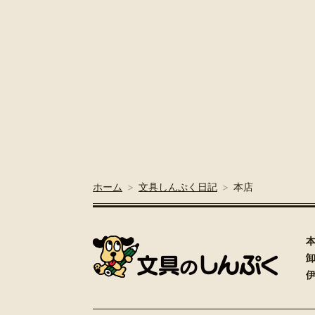
ホーム
文具しんぷく日記
本店