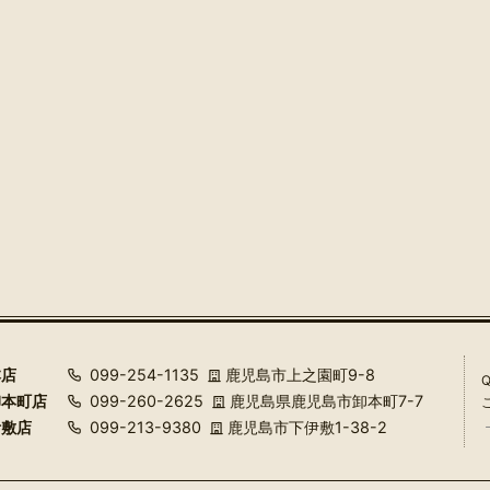
本店
099-254-1135
鹿児島市上之園町9-8
卸本町店
099-260-2625
鹿児島県鹿児島市卸本町7-7
伊敷店
099-213-9380
鹿児島市下伊敷1-38-2