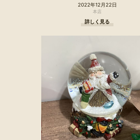
2022年12月22日
本店
詳しく見る