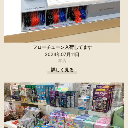
フローチューン入荷してます
2024年07月11日
本店
詳しく見る