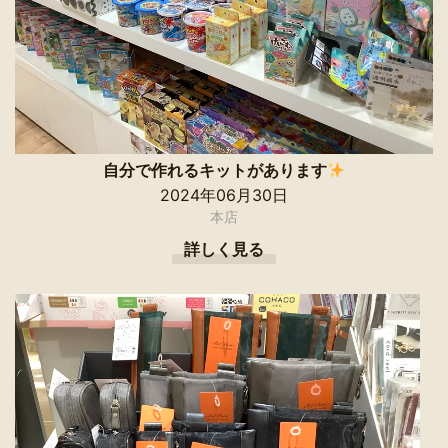
自分で作れるキットがあります
2024年06月30日
本店
詳しく見る