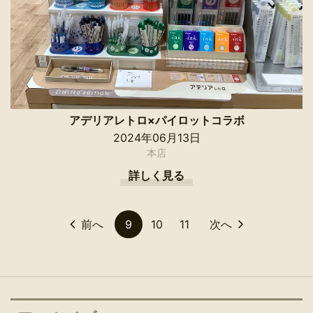
アデリアレトロ×パイロットコラボ
2024年06月13日
本店
詳しく見る
前へ
9
10
11
次へ