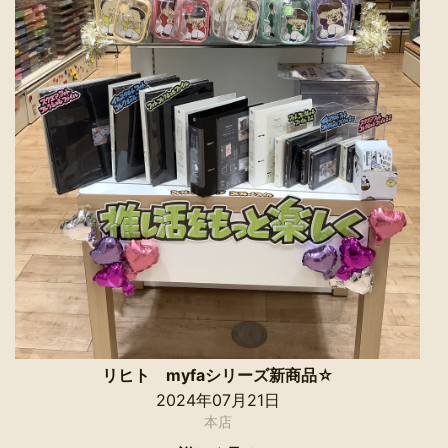
リヒト myfaシリーズ新商品☆
2024年07月21日
本店