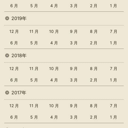
6 月
5 月
4 月
3 月
2 月
1 月
2019年
12 月
11 月
10 月
9 月
8 月
7 月
6 月
5 月
4 月
3 月
2 月
1 月
2018年
12 月
11 月
10 月
9 月
8 月
7 月
6 月
5 月
4 月
3 月
2 月
1 月
2017年
12 月
11 月
10 月
9 月
8 月
7 月
6 月
5 月
4 月
3 月
2 月
1 月