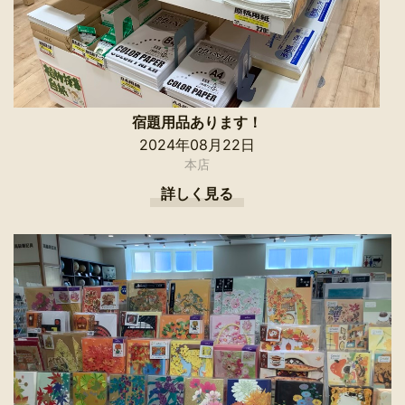
宿題用品あります！
2024年08月22日
本店
詳しく見る