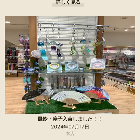
詳しく見る
風鈴・扇子入荷しました！！
2024年07月17日
本店