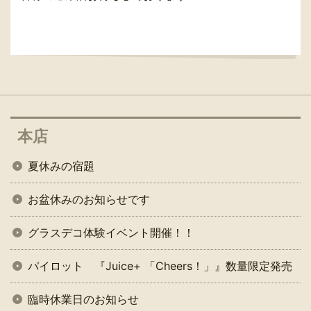
本店
夏休みの宿題
お盆休みのお知らせです
グラスデコ体験イベント開催！！
パイロット 『Juice+ 「Cheers！」』数量限定発売
臨時休業日のお知らせ