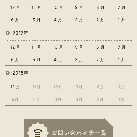
12 月
11 月
10 月
9 月
8 月
7 月
6 月
5 月
4 月
3 月
2 月
1 月
2017年
12 月
11 月
10 月
9 月
8 月
7 月
6 月
5 月
4 月
3 月
2 月
1 月
2016年
12 月
11月
10月
9月
8月
7月
6月
5月
4月
3月
2月
1月