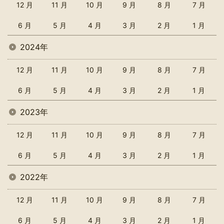
12 月
11 月
10 月
9 月
8 月
7 月
6 月
5 月
4 月
3 月
2 月
1 月
2024年
12 月
11 月
10 月
9 月
8 月
7 月
6 月
5 月
4 月
3 月
2 月
1 月
2023年
12 月
11 月
10 月
9 月
8 月
7 月
6 月
5 月
4 月
3 月
2 月
1 月
2022年
12 月
11 月
10 月
9 月
8 月
7 月
6 月
5 月
4 月
3 月
2 月
1 月