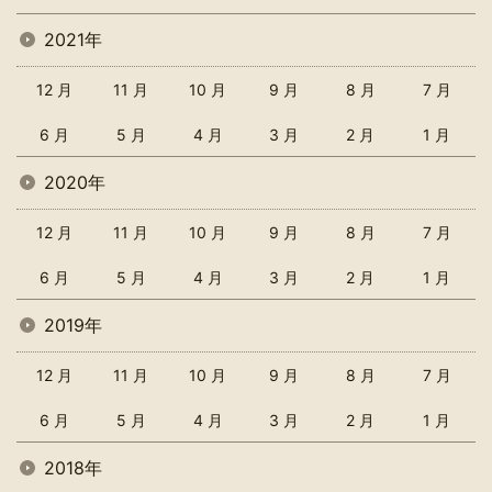
2021年
12 月
11 月
10 月
9 月
8 月
7 月
6 月
5 月
4 月
3 月
2 月
1 月
2020年
12 月
11 月
10 月
9 月
8 月
7 月
6 月
5 月
4 月
3 月
2 月
1 月
2019年
12 月
11 月
10 月
9 月
8 月
7 月
6 月
5 月
4 月
3 月
2 月
1 月
2018年