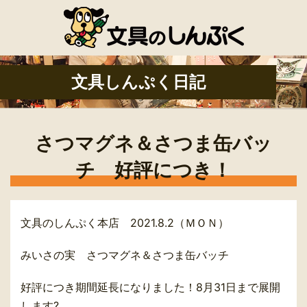
文具しんぷく日記
さつマグネ＆さつま缶バッ
チ 好評につき！
文具のしんぷく本店 2021.8.2（ＭＯＮ）
みいさの実 さつマグネ＆さつま缶バッチ
好評につき期間延長になりました！8月31日まで展開
します?