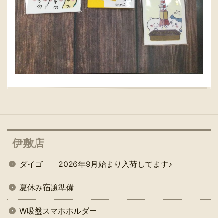
伊敷店
ダイゴー 2026年9月始まり入荷してます♪
夏休み宿題準備
W吸盤スマホホルダー