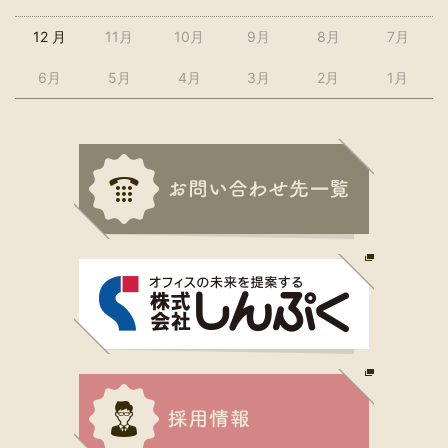
12 月
11月
10月
9月
8月
7月
6月
5月
4月
3月
2月
1月