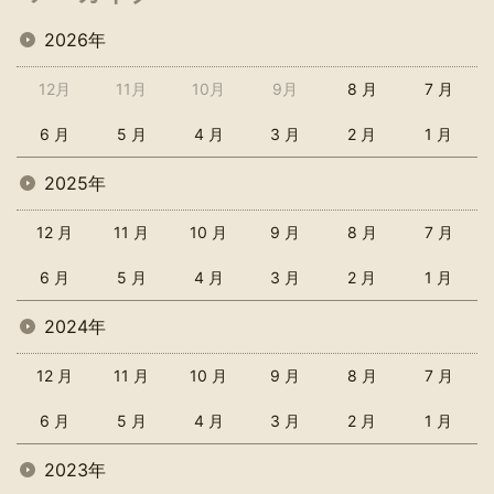
2026年
12月
11月
10月
9月
8 月
7 月
6 月
5 月
4 月
3 月
2 月
1 月
2025年
12 月
11 月
10 月
9 月
8 月
7 月
6 月
5 月
4 月
3 月
2 月
1 月
2024年
12 月
11 月
10 月
9 月
8 月
7 月
6 月
5 月
4 月
3 月
2 月
1 月
2023年