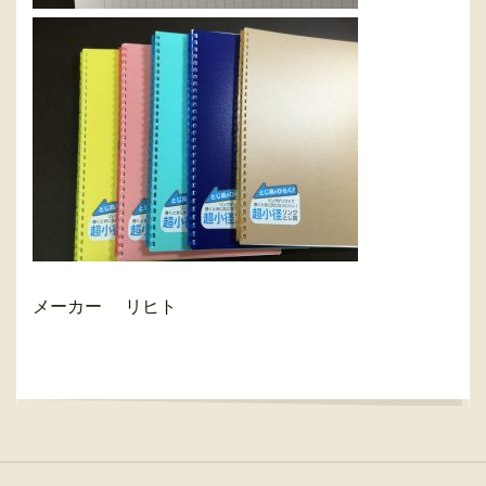
メーカー リヒト