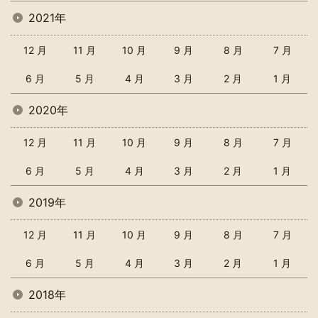
2021年
12 月
11 月
10 月
9 月
8 月
7 月
6 月
5 月
4 月
3 月
2 月
1 月
2020年
12 月
11 月
10 月
9 月
8 月
7 月
6 月
5 月
4 月
3 月
2 月
1 月
2019年
12 月
11 月
10 月
9 月
8 月
7 月
6 月
5 月
4 月
3 月
2 月
1 月
2018年