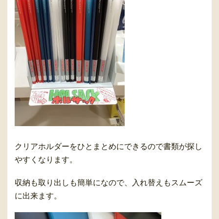
クリアホルダーをひとまとめにできるので書類が探し
やすくなります。
収納も取り出しも簡単になので、入れ替えもスムーズ
に出来ます。