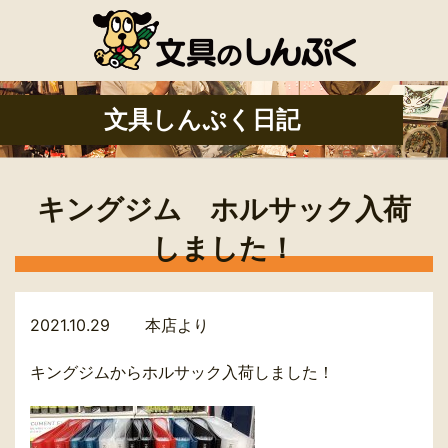
文具しんぷく日記
キングジム ホルサック入荷
しました！
2021.10.29 本店より
キングジムからホルサック入荷しました！