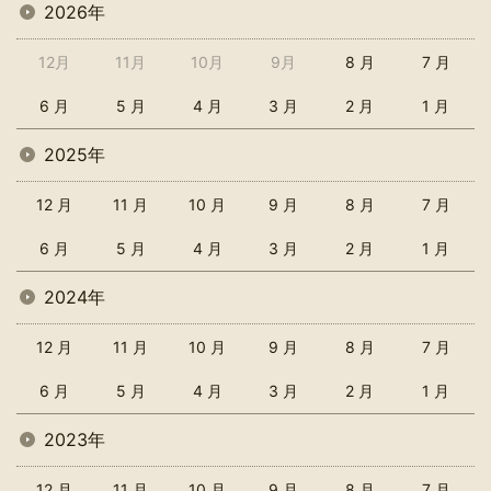
2026年
12月
11月
10月
9月
8 月
7 月
6 月
5 月
4 月
3 月
2 月
1 月
2025年
12 月
11 月
10 月
9 月
8 月
7 月
6 月
5 月
4 月
3 月
2 月
1 月
2024年
12 月
11 月
10 月
9 月
8 月
7 月
6 月
5 月
4 月
3 月
2 月
1 月
2023年
12 月
11 月
10 月
9 月
8 月
7 月