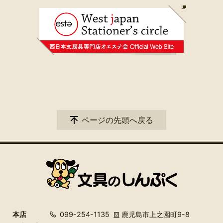
ページの先頭へ戻る
本店
099-254-1135
鹿児島市上之園町9-8