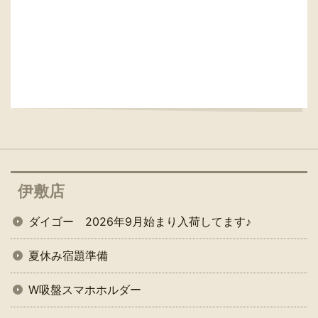
伊敷店
ダイゴー 2026年9月始まり入荷してます♪
夏休み宿題準備
W吸盤スマホホルダー