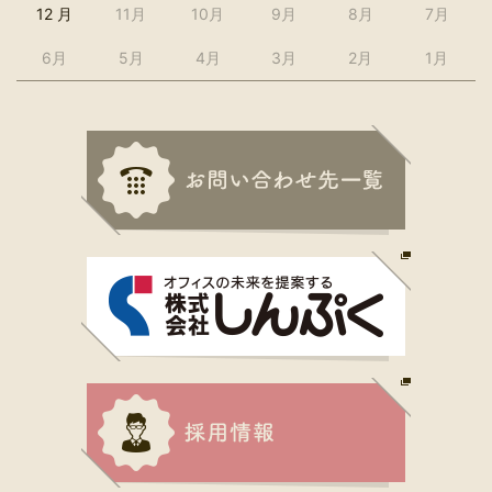
12 月
11月
10月
9月
8月
7月
6月
5月
4月
3月
2月
1月