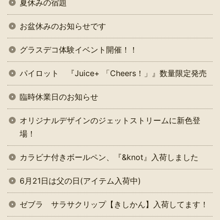
夏休みの宿題
お盆休みのお知らせです
グラスデコ体験イベント開催！！
パイロット 『Juice+ 「Cheers！」』数量限定発売
臨時休業日のお知らせ
オリジナルデザインのジェットストリームに新色登
場！
カラビナ付きボールペン、『&knot』入荷しました
6月21日は父の日(アイテム入荷中)
ゼブラ サラサクリップ【きしかん】入荷してます！