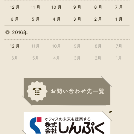
12 月
11 月
10 月
9 月
8 月
7 月
6 月
5 月
4 月
3 月
2 月
1 月
2016年
12 月
11月
10月
9月
8月
7月
6月
5月
4月
3月
2月
1月