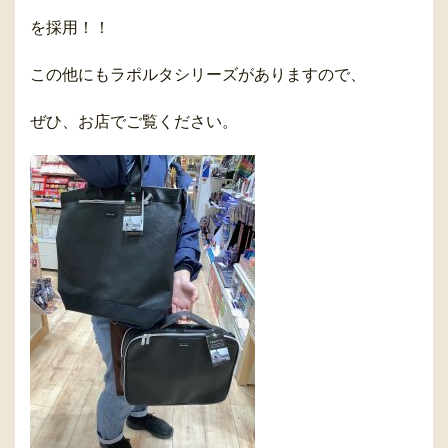
を採用！！
この他にもラポルタシリーズがありますので、
ぜひ、お店でご覧ください。