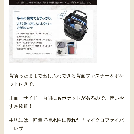
背負ったままで出し入れできる背面ファスナー＆ポケ
ット付きで、
正面・サイド・内側にもポケットがあるので、使いや
すさ抜群！
生地には、軽量で撥水性に優れた「マイクロファイバ
ーレザー」