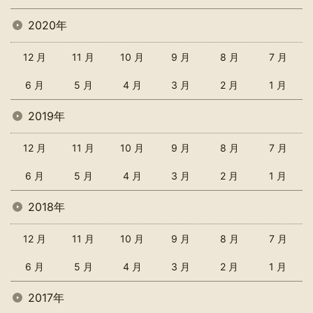
2020年
12 月
11 月
10 月
9 月
8 月
7 月
6 月
5 月
4 月
3 月
2 月
1 月
2019年
12 月
11 月
10 月
9 月
8 月
7 月
6 月
5 月
4 月
3 月
2 月
1 月
2018年
12 月
11 月
10 月
9 月
8 月
7 月
6 月
5 月
4 月
3 月
2 月
1 月
2017年