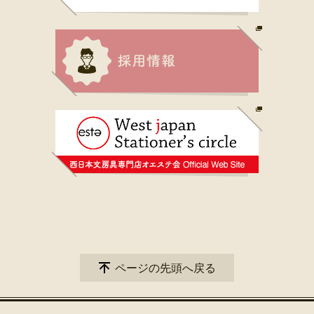
ページの先頭へ戻る