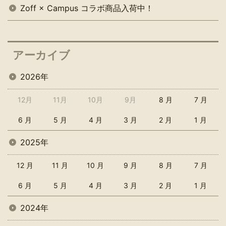
Zoff × Campus コラボ商品入荷中！
アーカイブ
2026年
12月
11月
10月
9月
8 月
7 月
6 月
5 月
4 月
3 月
2 月
1 月
2025年
12 月
11 月
10 月
9 月
8 月
7 月
6 月
5 月
4 月
3 月
2 月
1 月
2024年