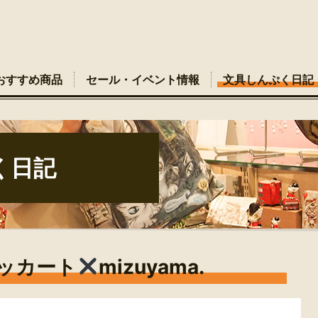
おすすめ商品
セール・イベント情報
文具しんぷく日記
く日記
ッカート
mizuyama.