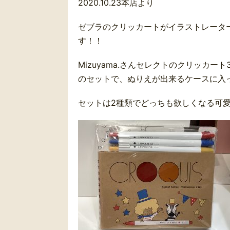
2020.10.23本店より
ゼブラのクリッカートがイラストレーターの
す！！
Mizuyama.さんセレクトのクリッカート
のセットで、ぬりえが出来るケースに入
セットは2種類でどっちも欲しくなる可