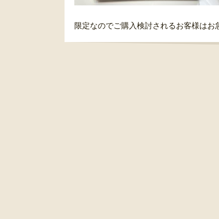
限定なのでご購入検討されるお客様はお