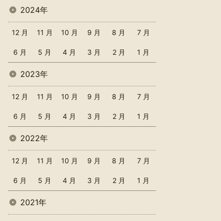
2024年
12 月
11 月
10 月
9 月
8 月
7 月
6 月
5 月
4 月
3 月
2 月
1 月
2023年
12 月
11 月
10 月
9 月
8 月
7 月
6 月
5 月
4 月
3 月
2 月
1 月
2022年
12 月
11 月
10 月
9 月
8 月
7 月
6 月
5 月
4 月
3 月
2 月
1 月
2021年