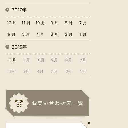
2017年
12 月
11 月
10 月
9 月
8 月
7 月
6 月
5 月
4 月
3 月
2 月
1 月
2016年
12 月
11月
10月
9月
8月
7月
6月
5月
4月
3月
2月
1月