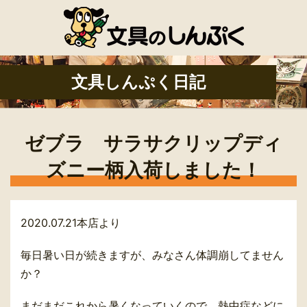
文具しんぷく日記
ゼブラ サラサクリップディ
ズニー柄入荷しました！
2020.07.21本店より
毎日暑い日が続きますが、みなさん体調崩してません
か？
まだまだこれから暑くなっていくので、熱中症などに