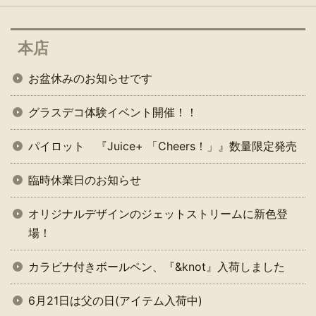
本店
お盆休みのお知らせです
グラスデコ体験イベント開催！！
パイロット 『Juice+ 「Cheers！」』数量限定発売
臨時休業日のお知らせ
オリジナルデザインのジェットストリームに新色登
場！
カラビナ付きボールペン、『&knot』入荷しました
6月21日は父の日(アイテム入荷中)