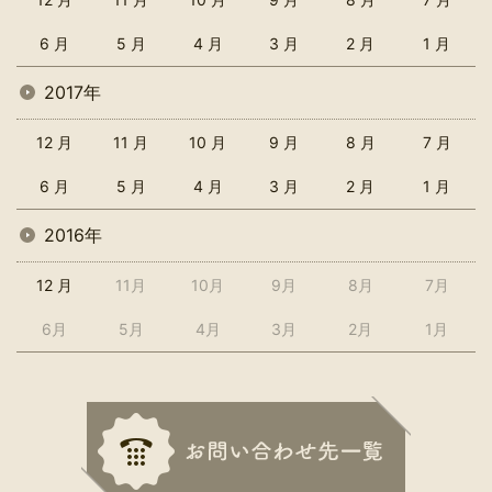
6 月
5 月
4 月
3 月
2 月
1 月
2017年
12 月
11 月
10 月
9 月
8 月
7 月
6 月
5 月
4 月
3 月
2 月
1 月
2016年
12 月
11月
10月
9月
8月
7月
6月
5月
4月
3月
2月
1月