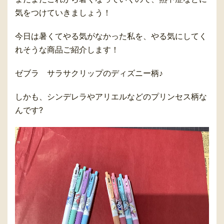
気をつけていきましょう！
今日は暑くてやる気がなかった私を、やる気にしてく
れそうな商品ご紹介します！
ゼブラ サラサクリップのディズニー柄♪
しかも、シンデレラやアリエルなどのプリンセス柄な
んです?