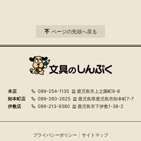
ページの先頭へ戻る
本店
099-254-1135
鹿児島市上之園町9-8
卸本町店
099-260-2625
鹿児島県鹿児島市卸本町7-7
伊敷店
099-213-9380
鹿児島市下伊敷1-38-2
プライバシーポリシー
サイトマップ