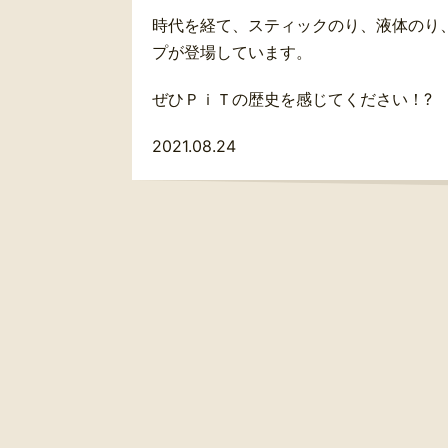
時代を経て、スティックのり、液体のり
プが登場しています。
ぜひＰｉＴの歴史を感じてください！?
2021.08.24