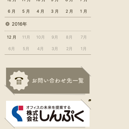
6 月
5 月
4 月
3 月
2 月
1 月
2016年
12 月
11月
10月
9月
8月
7月
6月
5月
4月
3月
2月
1月