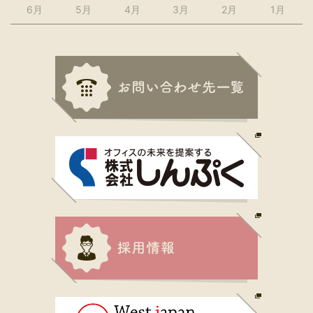
6月
5月
4月
3月
2月
1月