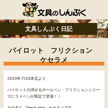
文具しんぷく日記
パイロット フリクション
ケセラメ
2020年.11.03本店より
パイロットの消せるボールペン・フリクションシリー
ズにラメペンが限定で登場！！
その名も「KeseLame」ケセラメです