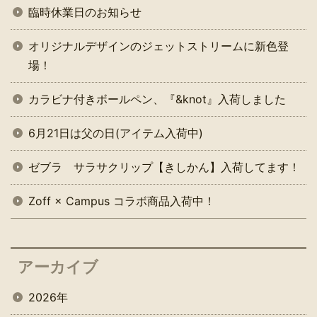
臨時休業日のお知らせ
オリジナルデザインのジェットストリームに新色登
場！
カラビナ付きボールペン、『&knot』入荷しました
6月21日は父の日(アイテム入荷中)
ゼブラ サラサクリップ【きしかん】入荷してます！
Zoff × Campus コラボ商品入荷中！
アーカイブ
2026年