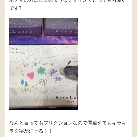
です?
なんと言ってもフリクションなので間違えてもキラキ
ラ文字が消せる！！