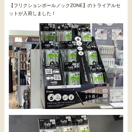
【フリクションボールノックZONE】のトライアルセ
ットが入荷しました！