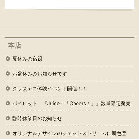
本店
夏休みの宿題
お盆休みのお知らせです
グラスデコ体験イベント開催！！
パイロット 『Juice+ 「Cheers！」』数量限定発売
臨時休業日のお知らせ
オリジナルデザインのジェットストリームに新色登