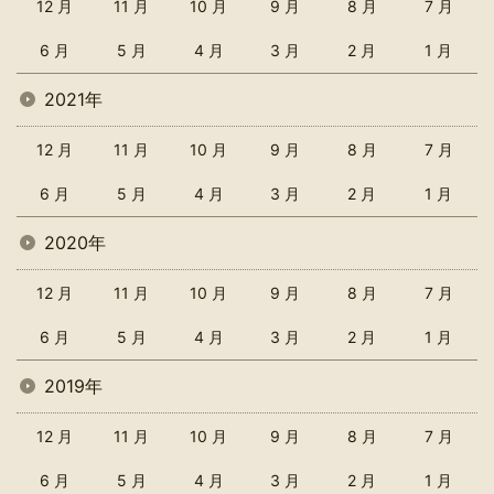
12 月
11 月
10 月
9 月
8 月
7 月
6 月
5 月
4 月
3 月
2 月
1 月
2021年
12 月
11 月
10 月
9 月
8 月
7 月
6 月
5 月
4 月
3 月
2 月
1 月
2020年
12 月
11 月
10 月
9 月
8 月
7 月
6 月
5 月
4 月
3 月
2 月
1 月
2019年
12 月
11 月
10 月
9 月
8 月
7 月
6 月
5 月
4 月
3 月
2 月
1 月