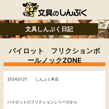
文具しんぷく日記
パイロット フリクションボ
ールノックZONE
2024.01.21 しんぷく本店
パイロットのフリクションシリーズから