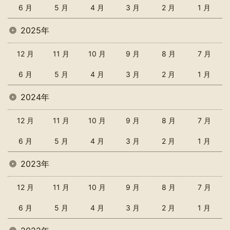
6 月
5 月
4 月
3 月
2 月
1 月
2025年
12 月
11 月
10 月
9 月
8 月
7 月
6 月
5 月
4 月
3 月
2 月
1 月
2024年
12 月
11 月
10 月
9 月
8 月
7 月
6 月
5 月
4 月
3 月
2 月
1 月
2023年
12 月
11 月
10 月
9 月
8 月
7 月
6 月
5 月
4 月
3 月
2 月
1 月