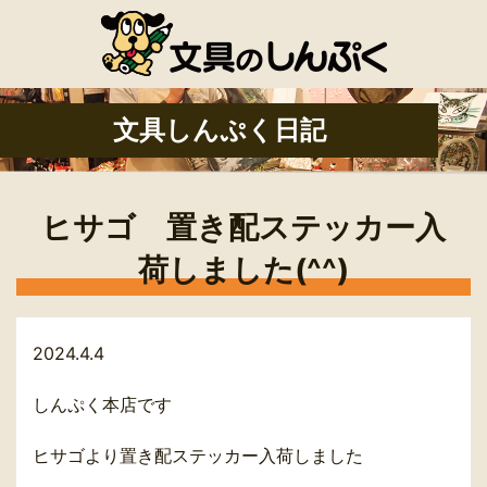
文具しんぷく日記
ヒサゴ 置き配ステッカー入
荷しました(^^)
2024.4.4
しんぷく本店です
ヒサゴより置き配ステッカー入荷しました