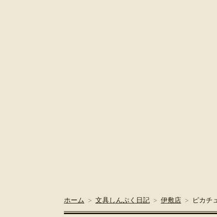
ホーム
文具しんぷく日記
伊敷店
ピカチ