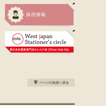
ページの先頭へ戻る