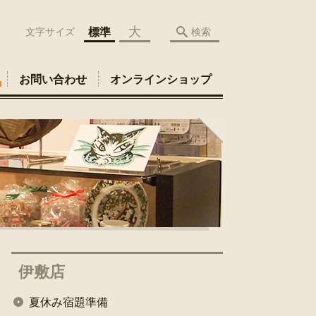
大
標準
文字サイズ
検索
お問い合わせ
オンラインショップ
伊敷店
夏休み宿題準備