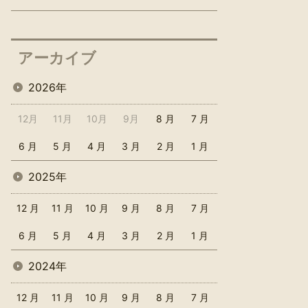
アーカイブ
2026年
12月
11月
10月
9月
8 月
7 月
6 月
5 月
4 月
3 月
2 月
1 月
2025年
12 月
11 月
10 月
9 月
8 月
7 月
6 月
5 月
4 月
3 月
2 月
1 月
2024年
12 月
11 月
10 月
9 月
8 月
7 月