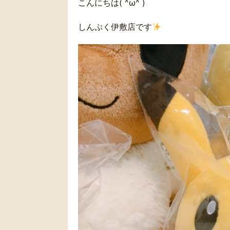
こんにちは( ^ω^ )
しんぷく伊敷店です