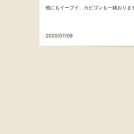
他にもイーブイ、カビゴンも一緒おりま
2020/07/09