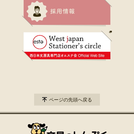
ページの先頭へ戻る