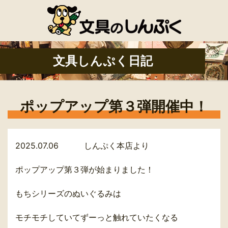
文具しんぷく日記
ポップアップ第３弾開催中！
2025.07.06 しんぷく本店より
ポップアップ第３弾が始まりました！
もちシリーズのぬいぐるみは
モチモチしていてずーっと触れていたくなる