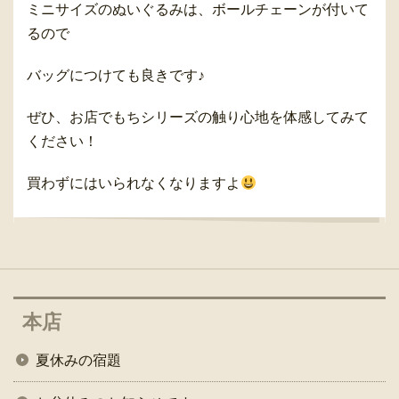
ミニサイズのぬいぐるみは、ボールチェーンが付いて
るので
バッグにつけても良きです♪
ぜひ、お店でもちシリーズの触り心地を体感してみて
ください！
買わずにはいられなくなりますよ
本店
夏休みの宿題