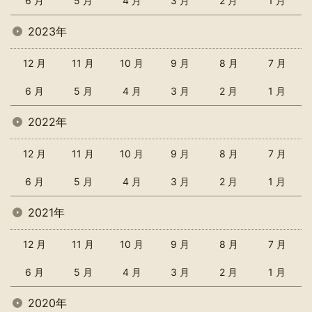
6 月
5 月
4 月
3 月
2 月
1 月
2023年
12 月
11 月
10 月
9 月
8 月
7 月
6 月
5 月
4 月
3 月
2 月
1 月
2022年
12 月
11 月
10 月
9 月
8 月
7 月
6 月
5 月
4 月
3 月
2 月
1 月
2021年
12 月
11 月
10 月
9 月
8 月
7 月
6 月
5 月
4 月
3 月
2 月
1 月
2020年