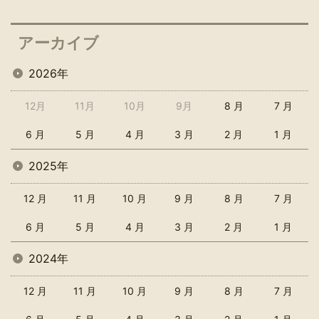
アーカイブ
2026年
12月
11月
10月
9月
8 月
7 月
6 月
5 月
4 月
3 月
2 月
1 月
2025年
12 月
11 月
10 月
9 月
8 月
7 月
6 月
5 月
4 月
3 月
2 月
1 月
2024年
12 月
11 月
10 月
9 月
8 月
7 月