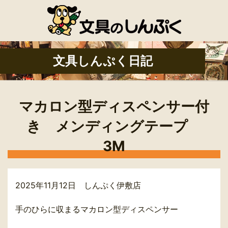
文具しんぷく日記
マカロン型ディスペンサー付
き メンディングテープ
3M
2025年11月12日 しんぷく伊敷店
手のひらに収まるマカロン型ディスペンサー