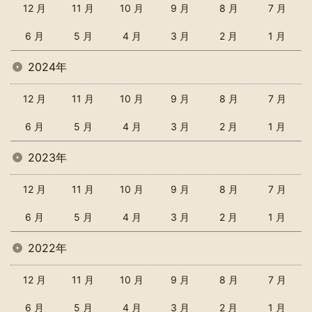
12 月
11 月
10 月
9 月
8 月
7 月
6 月
5 月
4 月
3 月
2 月
1 月
2024年
12 月
11 月
10 月
9 月
8 月
7 月
6 月
5 月
4 月
3 月
2 月
1 月
2023年
12 月
11 月
10 月
9 月
8 月
7 月
6 月
5 月
4 月
3 月
2 月
1 月
2022年
12 月
11 月
10 月
9 月
8 月
7 月
6 月
5 月
4 月
3 月
2 月
1 月