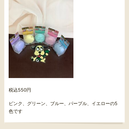
税込550円
ピンク、グリーン、ブルー、パープル、イエローの5
色です