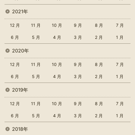
2021年
12 月
11 月
10 月
9 月
8 月
7 月
6 月
5 月
4 月
3 月
2 月
1 月
2020年
12 月
11 月
10 月
9 月
8 月
7 月
6 月
5 月
4 月
3 月
2 月
1 月
2019年
12 月
11 月
10 月
9 月
8 月
7 月
6 月
5 月
4 月
3 月
2 月
1 月
2018年