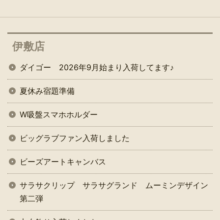
伊敷店
ダイゴー 2026年9月始まり入荷してます♪
夏休み宿題準備
W吸盤スマホホルダー
ビッグラブファン入荷しました
ビーズアートキャンバス
サラサクリップ サラサグランド ムーミンデザイン
第二弾