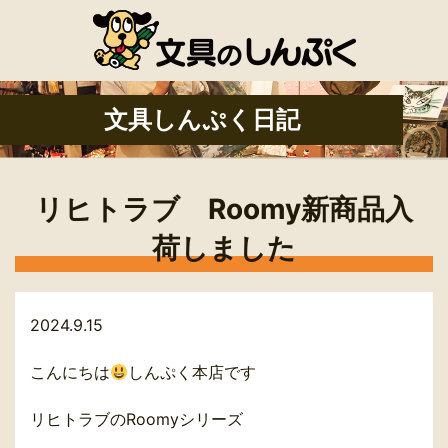
文具しんぷく日記
リヒトラブ Roomy新商品入
荷しました
2024.9.15
こんにちは
しんぷく本店です
リヒトラブのRoomyシリーズ