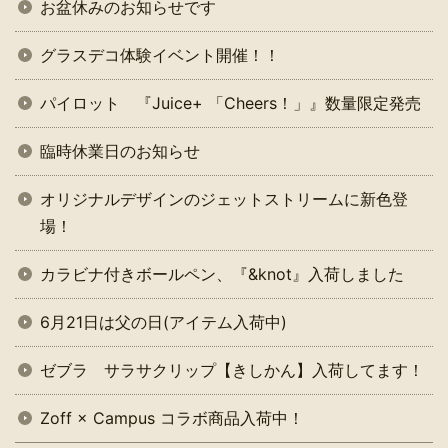
お盆休みのお知らせです
グラスデコ体験イベント開催！！
パイロット 『Juice+ 「Cheers！」』数量限定発売
臨時休業日のお知らせ
オリジナルデザインのジェットストリームに新色登
場！
カラビナ付きボールペン、『&knot』入荷しました
6月21日は父の日(アイテム入荷中)
ゼブラ サラサクリップ【きしかん】入荷してます！
Zoff × Campus コラボ商品入荷中！