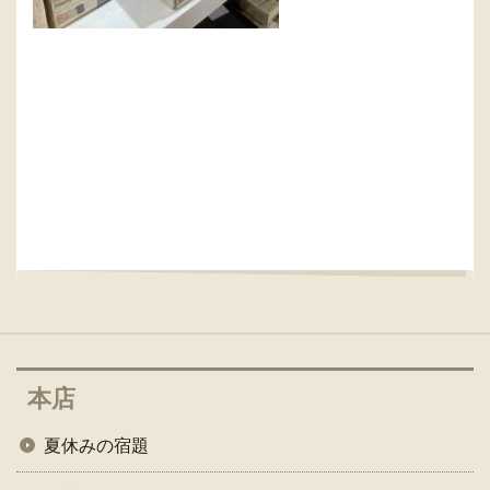
本店
夏休みの宿題