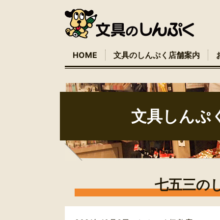
HOME
文具のしんぷく店舗案内
文具しんぷ
七五三の