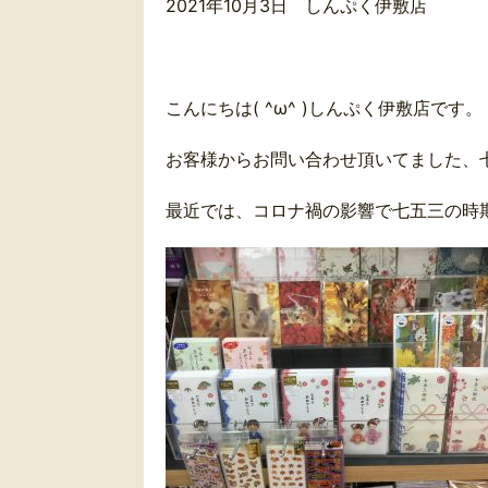
2021年10月3日 しんぷく伊敷店
こんにちは( ^ω^ )しんぷく伊敷店です。
お客様からお問い合わせ頂いてました、
最近では、コロナ禍の影響で七五三の時