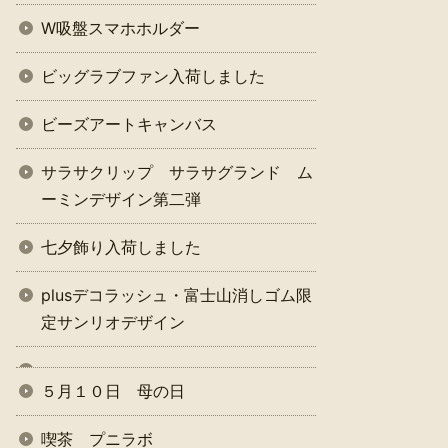
W吸盤スマホホルダー
ビッグラブファン入荷しました
ビーズアートキャンバス
サラサクリップ サラサグランド ム
ーミンデザイン第二弾
七夕飾り入荷しました
plusデコラッシュ・富士山消しゴム限
定サンリオデザイン
５月１０日 母の日
喫茶 プニラボ