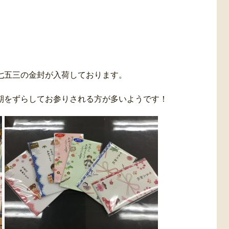
七五三の金封が入荷しております。
期をずらしてお参りされる方が多いようです！