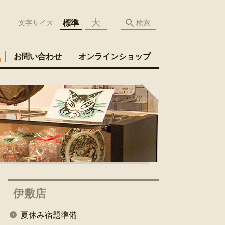
大
標準
文字サイズ
検索
お問い合わせ
オンラインショップ
伊敷店
夏休み宿題準備