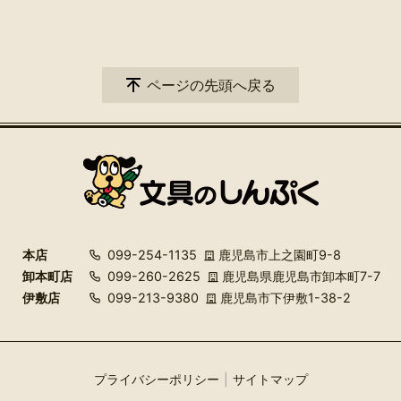
ページの先頭へ戻る
本店
099-254-1135
鹿児島市上之園町9-8
卸本町店
099-260-2625
鹿児島県鹿児島市卸本町7-7
伊敷店
099-213-9380
鹿児島市下伊敷1-38-2
プライバシーポリシー
サイトマップ