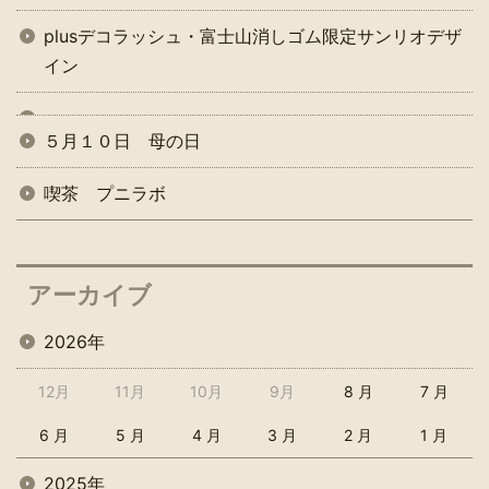
plusデコラッシュ・富士山消しゴム限定サンリオデザ
イン
５月１０日 母の日
喫茶 プニラボ
アーカイブ
2026年
12月
11月
10月
9月
8 月
7 月
6 月
5 月
4 月
3 月
2 月
1 月
2025年