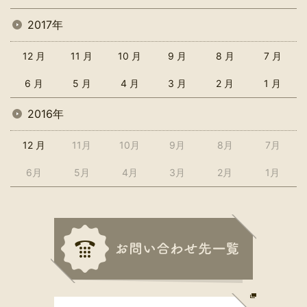
2017年
12 月
11 月
10 月
9 月
8 月
7 月
6 月
5 月
4 月
3 月
2 月
1 月
2016年
12 月
11月
10月
9月
8月
7月
6月
5月
4月
3月
2月
1月