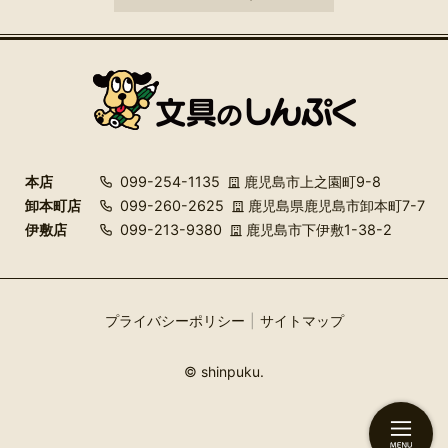
本店
099-254-1135
鹿児島市上之園町9-8
卸本町店
099-260-2625
鹿児島県鹿児島市卸本町7-7
伊敷店
099-213-9380
鹿児島市下伊敷1-38-2
プライバシーポリシー
サイトマップ
© shinpuku.