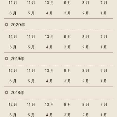
12 月
11 月
10 月
9 月
8 月
7 月
6 月
5 月
4 月
3 月
2 月
1 月
2020年
12 月
11 月
10 月
9 月
8 月
7 月
6 月
5 月
4 月
3 月
2 月
1 月
2019年
12 月
11 月
10 月
9 月
8 月
7 月
6 月
5 月
4 月
3 月
2 月
1 月
2018年
12 月
11 月
10 月
9 月
8 月
7 月
6 月
5 月
4 月
3 月
2 月
1 月