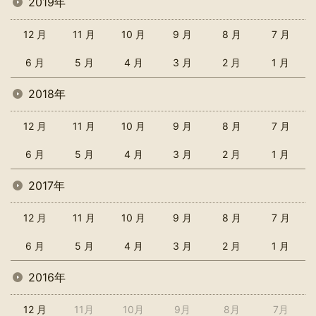
2019年
12 月
11 月
10 月
9 月
8 月
7 月
6 月
5 月
4 月
3 月
2 月
1 月
2018年
12 月
11 月
10 月
9 月
8 月
7 月
6 月
5 月
4 月
3 月
2 月
1 月
2017年
12 月
11 月
10 月
9 月
8 月
7 月
6 月
5 月
4 月
3 月
2 月
1 月
2016年
12 月
11月
10月
9月
8月
7月