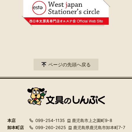
ページの先頭へ戻る
本店
099-254-1135
鹿児島市上之園町9-8
卸本町店
099-260-2625
鹿児島県鹿児島市卸本町7-7