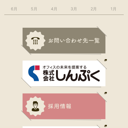
6月
5月
4月
3月
2月
1月