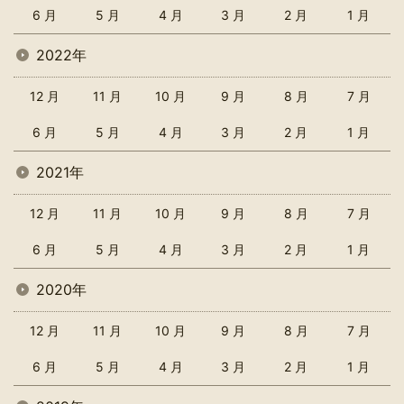
6 月
5 月
4 月
3 月
2 月
1 月
2022年
12 月
11 月
10 月
9 月
8 月
7 月
6 月
5 月
4 月
3 月
2 月
1 月
2021年
12 月
11 月
10 月
9 月
8 月
7 月
6 月
5 月
4 月
3 月
2 月
1 月
2020年
12 月
11 月
10 月
9 月
8 月
7 月
6 月
5 月
4 月
3 月
2 月
1 月