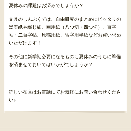
夏休みの課題はお済みでしょうか？
文具のしんぷくでは、自由研究のまとめにピッタリの
黒表紙や綴じ紐、画用紙（八つ切・四つ切）、百字
帖・二百字帖、原稿用紙、習字用半紙などお買い求め
いただけます！
その他に新学期必要になるものも夏休みのうちに準備
を済ませておいてはいかがでしょうか？
詳しい在庫はお電話にてお気軽にお問い合わせくださ
い♪