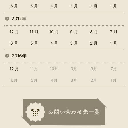
6 月
5 月
4 月
3 月
2 月
1 月
2017年
12 月
11 月
10 月
9 月
8 月
7 月
6 月
5 月
4 月
3 月
2 月
1 月
2016年
12 月
11月
10月
9月
8月
7月
6月
5月
4月
3月
2月
1月