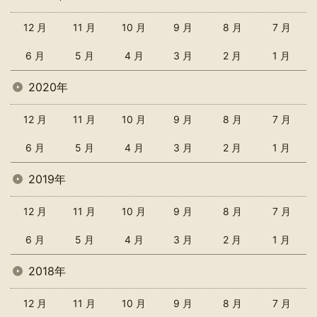
12 月
11 月
10 月
9 月
8 月
7 月
6 月
5 月
4 月
3 月
2 月
1 月
2020年
12 月
11 月
10 月
9 月
8 月
7 月
6 月
5 月
4 月
3 月
2 月
1 月
2019年
12 月
11 月
10 月
9 月
8 月
7 月
6 月
5 月
4 月
3 月
2 月
1 月
2018年
12 月
11 月
10 月
9 月
8 月
7 月