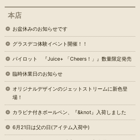
本店
お盆休みのお知らせです
グラスデコ体験イベント開催！！
パイロット 『Juice+ 「Cheers！」』数量限定発売
臨時休業日のお知らせ
オリジナルデザインのジェットストリームに新色登
場！
カラビナ付きボールペン、『&knot』入荷しました
6月21日は父の日(アイテム入荷中)