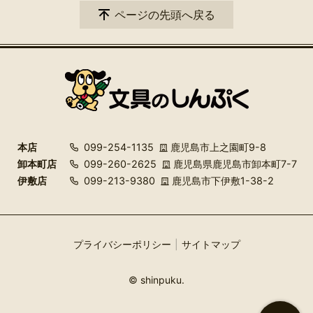
ページの先頭へ戻る
本店
099-254-1135
鹿児島市上之園町9-8
卸本町店
099-260-2625
鹿児島県鹿児島市卸本町7-7
伊敷店
099-213-9380
鹿児島市下伊敷1-38-2
プライバシーポリシー
サイトマップ
© shinpuku.