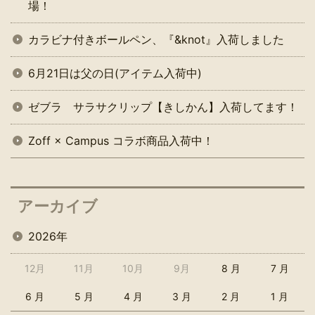
場！
カラビナ付きボールペン、『&knot』入荷しました
6月21日は父の日(アイテム入荷中)
ゼブラ サラサクリップ【きしかん】入荷してます！
Zoff × Campus コラボ商品入荷中！
アーカイブ
2026年
12月
11月
10月
9月
8 月
7 月
6 月
5 月
4 月
3 月
2 月
1 月