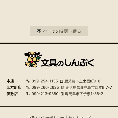
ページの先頭へ戻る
本店
099-254-1135
鹿児島市上之園町9-8
卸本町店
099-260-2625
鹿児島県鹿児島市卸本町7-7
伊敷店
099-213-9380
鹿児島市下伊敷1-38-2
プライバシーポリシー
サイトマップ