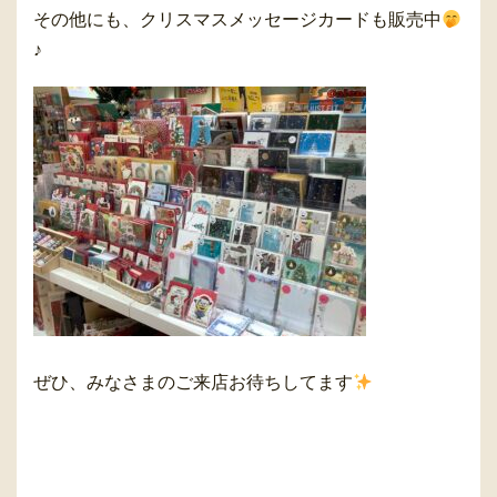
その他にも、クリスマスメッセージカードも販売中
♪
ぜひ、みなさまのご来店お待ちしてます