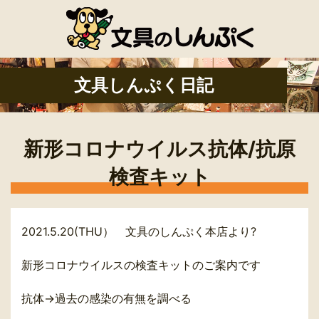
文具しんぷく日記
新形コロナウイルス抗体/抗原
検査キット
2021.5.20(THU） 文具のしんぷく本店より?
新形コロナウイルスの検査キットのご案内です
抗体→過去の感染の有無を調べる