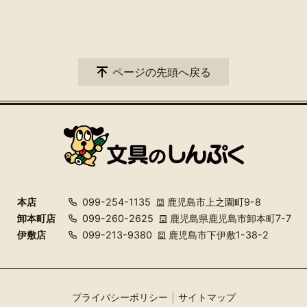
ページの先頭へ戻る
本店
099-254-1135
鹿児島市上之園町9-8
卸本町店
099-260-2625
鹿児島県鹿児島市卸本町7-7
伊敷店
099-213-9380
鹿児島市下伊敷1-38-2
プライバシーポリシー
サイトマップ