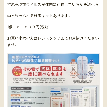
抗原→現在ウイルスが体内に存在しているかを調べる
両方調べられる検査キットあります。
1個 ５，５００円(税込)
お買い求めの方はレジスタッフまでお声掛けください
ませ。