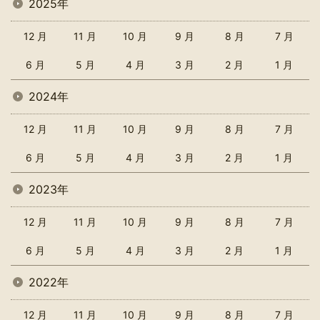
2025年
12 月
11 月
10 月
9 月
8 月
7 月
6 月
5 月
4 月
3 月
2 月
1 月
2024年
12 月
11 月
10 月
9 月
8 月
7 月
6 月
5 月
4 月
3 月
2 月
1 月
2023年
12 月
11 月
10 月
9 月
8 月
7 月
6 月
5 月
4 月
3 月
2 月
1 月
2022年
12 月
11 月
10 月
9 月
8 月
7 月