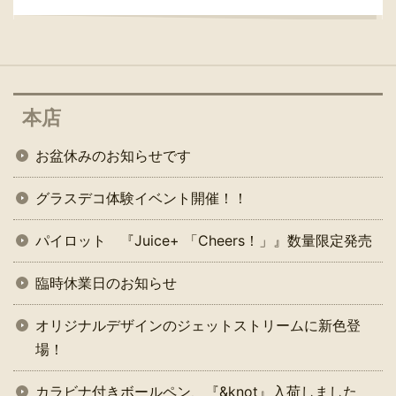
本店
お盆休みのお知らせです
グラスデコ体験イベント開催！！
パイロット 『Juice+ 「Cheers！」』数量限定発売
臨時休業日のお知らせ
オリジナルデザインのジェットストリームに新色登
場！
カラビナ付きボールペン、『&knot』入荷しました