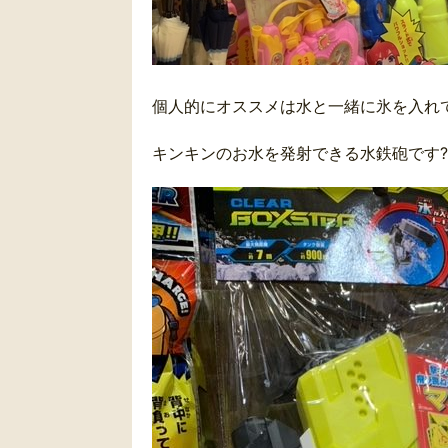
個人的にオススメは水と一緒に氷を入れ
キンキンのお水を発射できる水鉄砲です?