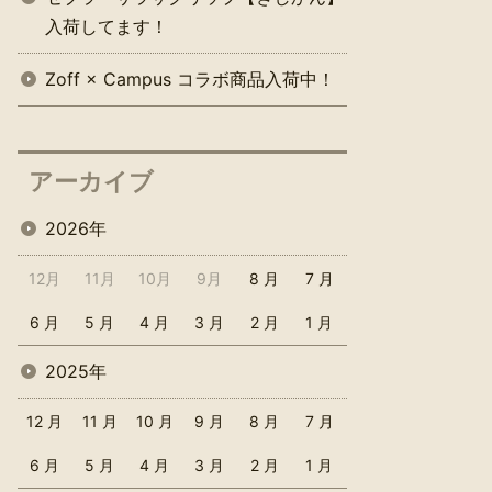
入荷してます！
Zoff × Campus コラボ商品入荷中！
アーカイブ
2026年
12月
11月
10月
9月
8 月
7 月
6 月
5 月
4 月
3 月
2 月
1 月
2025年
12 月
11 月
10 月
9 月
8 月
7 月
6 月
5 月
4 月
3 月
2 月
1 月