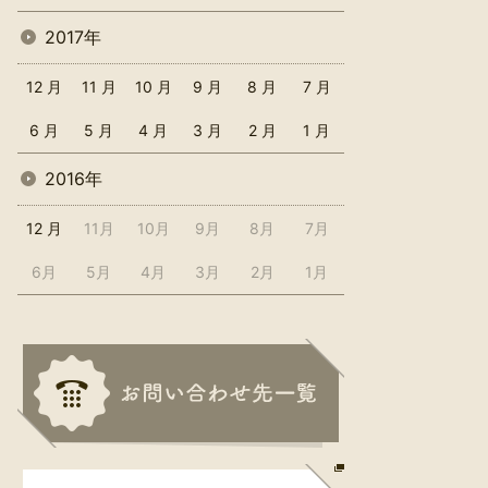
2017年
12 月
11 月
10 月
9 月
8 月
7 月
6 月
5 月
4 月
3 月
2 月
1 月
2016年
12 月
11月
10月
9月
8月
7月
6月
5月
4月
3月
2月
1月