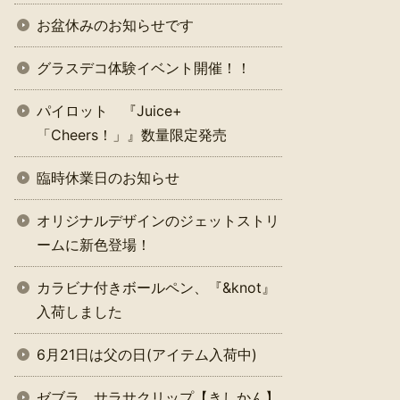
お盆休みのお知らせです
グラスデコ体験イベント開催！！
パイロット 『Juice+
「Cheers！」』数量限定発売
臨時休業日のお知らせ
オリジナルデザインのジェットストリ
ームに新色登場！
カラビナ付きボールペン、『&knot』
入荷しました
6月21日は父の日(アイテム入荷中)
ゼブラ サラサクリップ【きしかん】