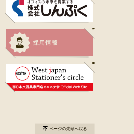
ページの先頭へ戻る