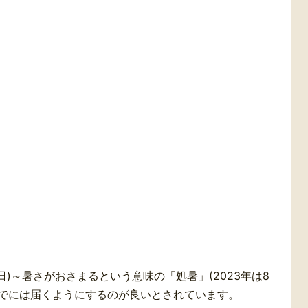
日)～暑さがおさまるという意味の「処暑」(2023年は8
までには届くようにするのが良いとされています。