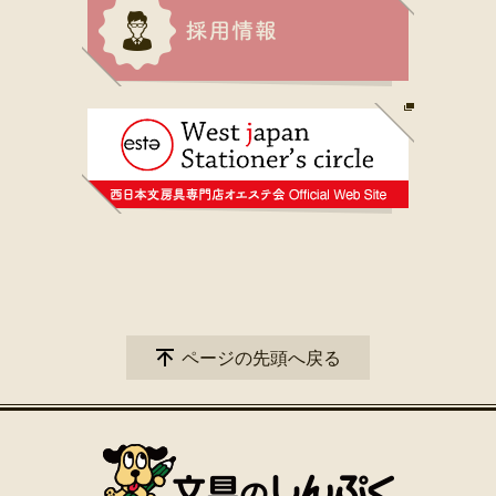
ページの先頭へ戻る