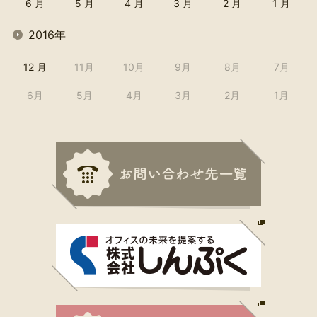
6 月
5 月
4 月
3 月
2 月
1 月
2016年
12 月
11月
10月
9月
8月
7月
6月
5月
4月
3月
2月
1月