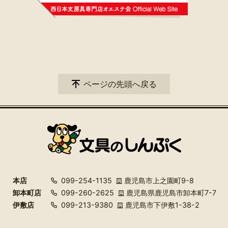
ページの先頭へ戻る
本店
099-254-1135
鹿児島市上之園町9-8
卸本町店
099-260-2625
鹿児島県鹿児島市卸本町7-7
伊敷店
099-213-9380
鹿児島市下伊敷1-38-2