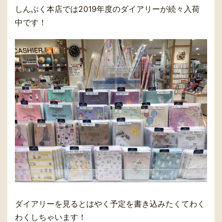
しんぷく本店では2019年度のダイアリーが続々入荷
中です！
ダイアリーを見るとはやく予定を書き込みたくてわく
わくしちゃいます！