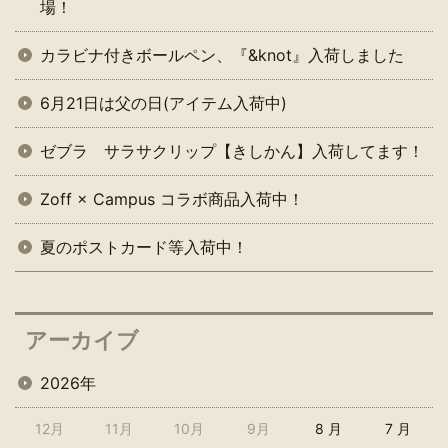
場！
カラビナ付きボールペン、『&knot』入荷しました
6月21日は父の日(アイテム入荷中)
ゼブラ サラサクリップ【きしかん】入荷してます！
Zoff × Campus コラボ商品入荷中！
夏のポストカード等入荷中！
アーカイブ
2026年
12月
11月
10月
9月
8 月
7 月