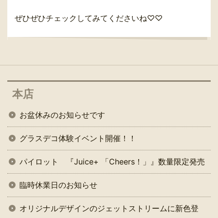
ぜひぜひチェックしてみてくださいね♡♡
本店
お盆休みのお知らせです
グラスデコ体験イベント開催！！
パイロット 『Juice+ 「Cheers！」』数量限定発売
臨時休業日のお知らせ
オリジナルデザインのジェットストリームに新色登