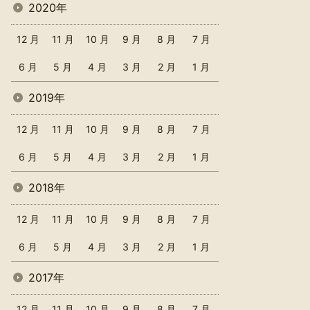
2020年
12 月
11 月
10 月
9 月
8 月
7 月
6 月
5 月
4 月
3 月
2 月
1 月
2019年
12 月
11 月
10 月
9 月
8 月
7 月
6 月
5 月
4 月
3 月
2 月
1 月
2018年
12 月
11 月
10 月
9 月
8 月
7 月
6 月
5 月
4 月
3 月
2 月
1 月
2017年
12 月
11 月
10 月
9 月
8 月
7 月