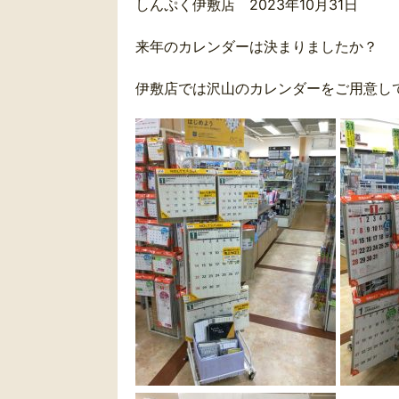
しんぷく伊敷店 2023年10月31日
来年のカレンダーは決まりましたか？
伊敷店では沢山のカレンダーをご用意し