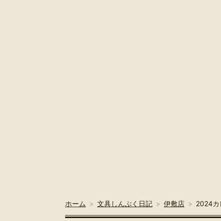
ホーム
文具しんぷく日記
伊敷店
2024