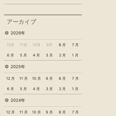
アーカイブ
2026年
12月
11月
10月
9月
8 月
7 月
6 月
5 月
4 月
3 月
2 月
1 月
2025年
12 月
11 月
10 月
9 月
8 月
7 月
6 月
5 月
4 月
3 月
2 月
1 月
2024年
12 月
11 月
10 月
9 月
8 月
7 月