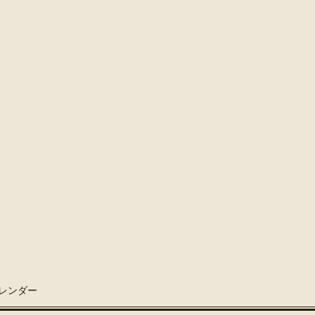
カレンダー