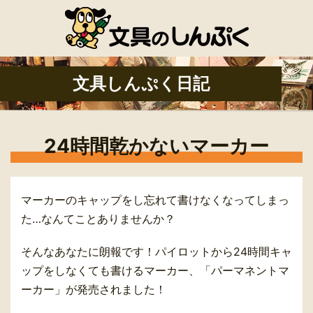
文具しんぷく日記
24時間乾かないマーカー
マーカーのキャップをし忘れて書けなくなってしまっ
た…なんてことありませんか？
そんなあなたに朗報です！パイロットから24時間キャ
ップをしなくても書けるマーカー、「パーマネントマ
ーカー」が発売されました！