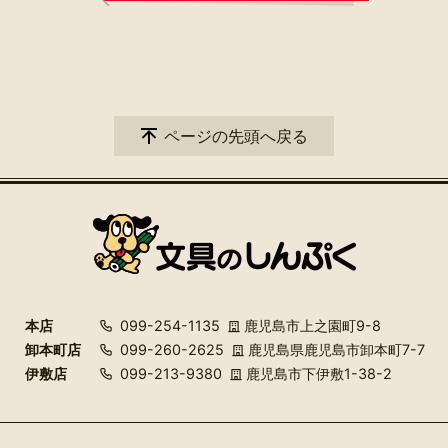
ページの先頭へ戻る
本店
099-254-1135
鹿児島市上之園町9-8
卸本町店
099-260-2625
鹿児島県鹿児島市卸本町7-7
伊敷店
099-213-9380
鹿児島市下伊敷1-38-2