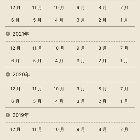
12 月
11 月
10 月
9 月
8 月
7 月
6 月
5 月
4 月
3 月
2 月
1 月
2021年
12 月
11 月
10 月
9 月
8 月
7 月
6 月
5 月
4 月
3 月
2 月
1 月
2020年
12 月
11 月
10 月
9 月
8 月
7 月
6 月
5 月
4 月
3 月
2 月
1 月
2019年
12 月
11 月
10 月
9 月
8 月
7 月