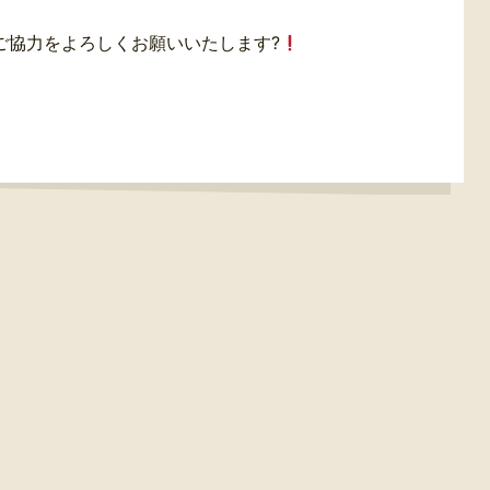
ご協力をよろしくお願いいたします?