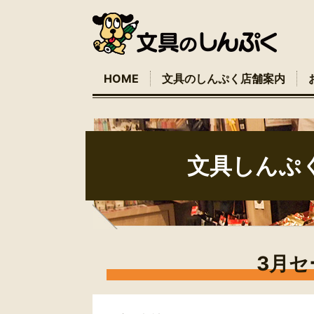
HOME
文具のしんぷく店舗案内
文具しんぷ
3月セ