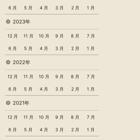
6 月
5 月
4 月
3 月
2 月
1 月
2023年
12 月
11 月
10 月
9 月
8 月
7 月
6 月
5 月
4 月
3 月
2 月
1 月
2022年
12 月
11 月
10 月
9 月
8 月
7 月
6 月
5 月
4 月
3 月
2 月
1 月
2021年
12 月
11 月
10 月
9 月
8 月
7 月
6 月
5 月
4 月
3 月
2 月
1 月