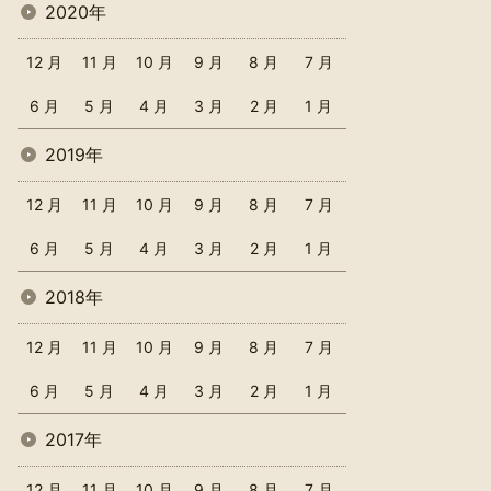
2020年
12 月
11 月
10 月
9 月
8 月
7 月
6 月
5 月
4 月
3 月
2 月
1 月
2019年
12 月
11 月
10 月
9 月
8 月
7 月
6 月
5 月
4 月
3 月
2 月
1 月
2018年
12 月
11 月
10 月
9 月
8 月
7 月
6 月
5 月
4 月
3 月
2 月
1 月
2017年
12 月
11 月
10 月
9 月
8 月
7 月