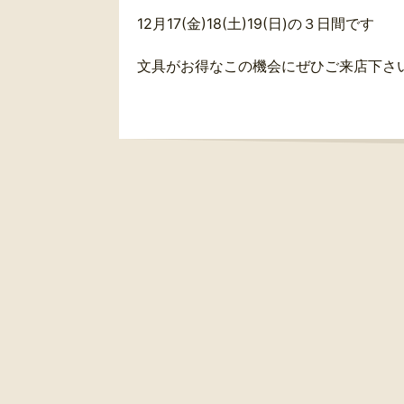
12月17(金)18(土)19(日)の３日間です
文具がお得なこの機会にぜひご来店下さ