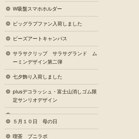
W吸盤スマホホルダー
ビッグラブファン入荷しました
ビーズアートキャンバス
サラサクリップ サラサグランド ム
ーミンデザイン第二弾
七夕飾り入荷しました
plusデコラッシュ・富士山消しゴム限
定サンリオデザイン
５月１０日 母の日
喫茶 プニラボ