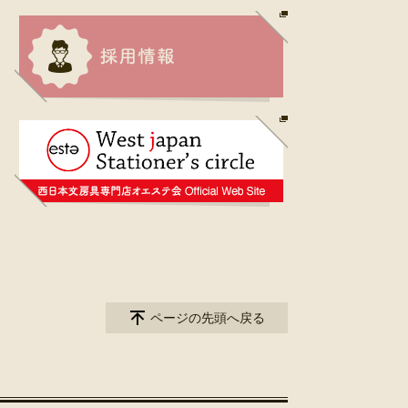
ページの先頭へ戻る