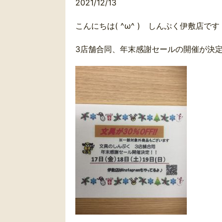
2021/12/13
こんにちは( ^ω^ ) しんぷく伊敷店です
3店舗合同、年末感謝セールの開催が決定