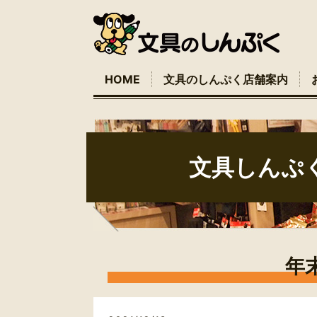
HOME
文具のしんぷく店舗案内
文具しんぷ
年