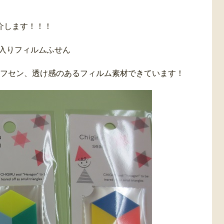
介します！！！
目入りフィルムふせん
ルのようなフセン、透け感のあるフィルム素材できています！