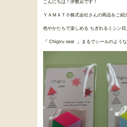
こんにちは！伊敷店です！
ＹＡＭＡＴＯ株式会社さんの商品をご紹
色やかたちで楽しめる ちぎれるミシン
『 Chigiru seal 』まるでシー