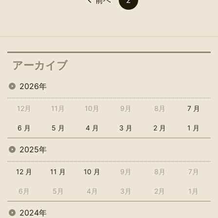
前へ
2
アーカイブ
2026年
12月
11月
10月
9月
8月
7 月
6 月
5 月
4 月
3 月
2 月
1 月
2025年
12 月
11 月
10 月
9月
8月
7月
6月
5月
4月
3月
2月
1月
2024年