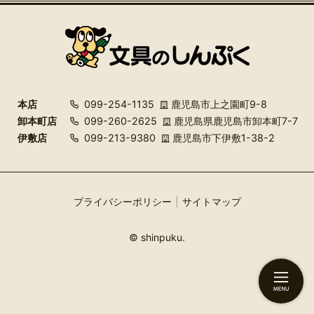
本店
099-254-1135
鹿児島市上之園町9-8
卸本町店
099-260-2625
鹿児島県鹿児島市卸本町7-7
伊敷店
099-213-9380
鹿児島市下伊敷1-38-2
プライバシーポリシー
サイトマップ
© shinpuku.