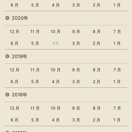
6 月
5 月
4 月
3 月
2 月
1 月
2020年
12 月
11 月
10 月
9 月
8 月
7 月
6 月
5 月
4月
3 月
2 月
1 月
2019年
12 月
11 月
10 月
9 月
8 月
7 月
6 月
5 月
4 月
3 月
2 月
1 月
2018年
12 月
11 月
10 月
9 月
8 月
7 月
6 月
5 月
4 月
3 月
2 月
1 月