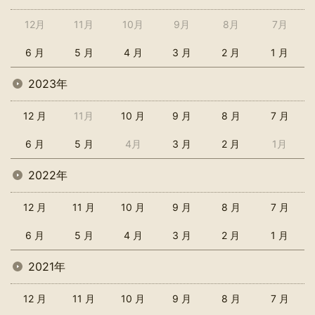
12月
11月
10月
9月
8月
7月
6 月
5 月
4 月
3 月
2 月
1 月
2023年
12 月
11月
10 月
9 月
8 月
7 月
6 月
5 月
4月
3 月
2 月
1月
2022年
12 月
11 月
10 月
9 月
8 月
7 月
6 月
5 月
4 月
3 月
2 月
1 月
2021年
12 月
11 月
10 月
9 月
8 月
7 月