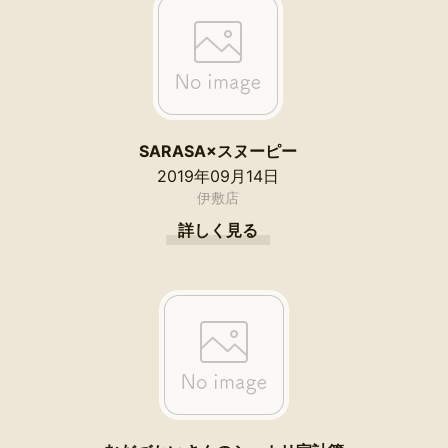
SARASA×スヌーピー
2019年09月14日
伊敷店
詳しく見る