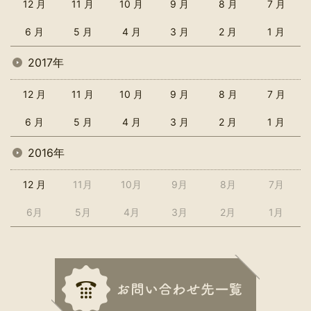
12 月
11 月
10 月
9 月
8 月
7 月
6 月
5 月
4 月
3 月
2 月
1 月
2017年
12 月
11 月
10 月
9 月
8 月
7 月
6 月
5 月
4 月
3 月
2 月
1 月
2016年
12 月
11月
10月
9月
8月
7月
6月
5月
4月
3月
2月
1月