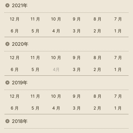
2021年
12 月
11 月
10 月
9 月
8 月
7 月
6 月
5 月
4 月
3 月
2 月
1 月
2020年
12 月
11 月
10 月
9 月
8 月
7 月
6 月
5 月
4月
3 月
2 月
1 月
2019年
12 月
11 月
10 月
9 月
8 月
7 月
6 月
5 月
4 月
3 月
2 月
1 月
2018年