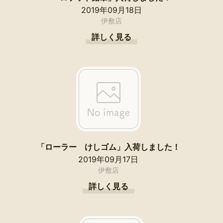
2019年09月18日
伊敷店
詳しく見る
「ローラー けしゴム」入荷しました！
2019年09月17日
伊敷店
詳しく見る