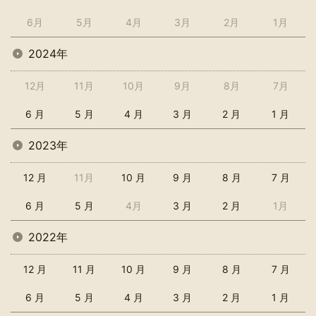
6月
5月
4月
3月
2月
1月
2024年
12月
11月
10月
9月
8月
7月
6 月
5 月
4 月
3 月
2 月
1 月
2023年
12 月
11月
10 月
9 月
8 月
7 月
6 月
5 月
4月
3 月
2 月
1月
2022年
12 月
11 月
10 月
9 月
8 月
7 月
6 月
5 月
4 月
3 月
2 月
1 月