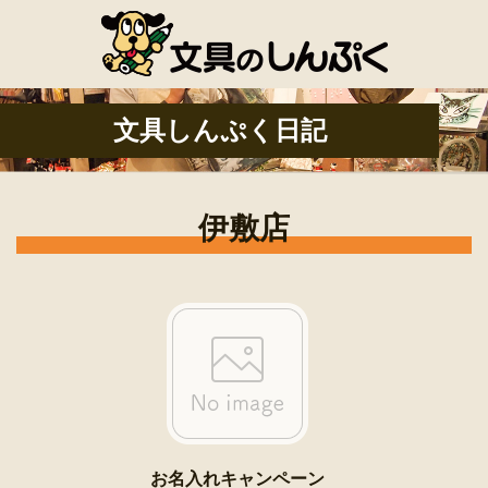
文具しんぷく日記
伊敷店
お名入れキャンペーン