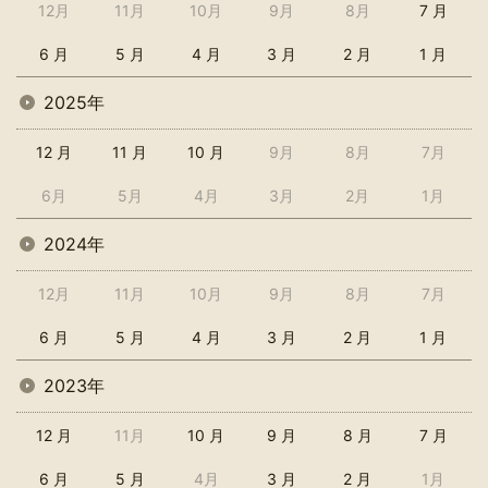
12月
11月
10月
9月
8月
7 月
6 月
5 月
4 月
3 月
2 月
1 月
2025年
12 月
11 月
10 月
9月
8月
7月
6月
5月
4月
3月
2月
1月
2024年
12月
11月
10月
9月
8月
7月
6 月
5 月
4 月
3 月
2 月
1 月
2023年
12 月
11月
10 月
9 月
8 月
7 月
6 月
5 月
4月
3 月
2 月
1月