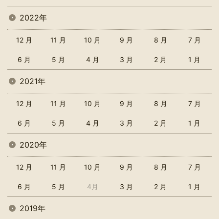
2022年
12 月
11 月
10 月
9 月
8 月
7 月
6 月
5 月
4 月
3 月
2 月
1 月
2021年
12 月
11 月
10 月
9 月
8 月
7 月
6 月
5 月
4 月
3 月
2 月
1 月
2020年
12 月
11 月
10 月
9 月
8 月
7 月
6 月
5 月
4月
3 月
2 月
1 月
2019年