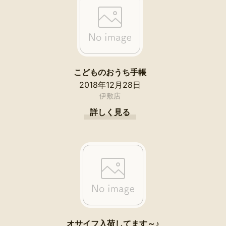
こどものおうち手帳
2018年12月28日
伊敷店
詳しく見る
オサイフ入荷してます～♪