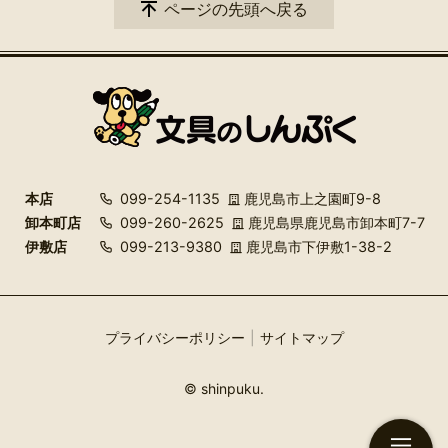
ページの先頭へ戻る
本店
099-254-1135
鹿児島市上之園町9-8
卸本町店
099-260-2625
鹿児島県鹿児島市卸本町7-7
伊敷店
099-213-9380
鹿児島市下伊敷1-38-2
プライバシーポリシー
サイトマップ
© shinpuku.