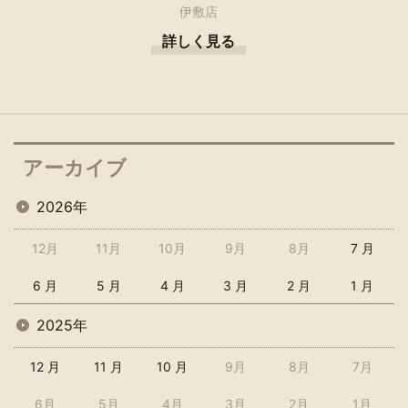
伊敷店
詳しく見る
アーカイブ
2026年
12月
11月
10月
9月
8月
7 月
6 月
5 月
4 月
3 月
2 月
1 月
2025年
12 月
11 月
10 月
9月
8月
7月
6月
5月
4月
3月
2月
1月