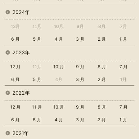
2024年
12月
11月
10月
9月
8月
7月
6 月
5 月
4 月
3 月
2 月
1 月
2023年
12 月
11月
10 月
9 月
8 月
7 月
6 月
5 月
4月
3 月
2 月
1月
2022年
12 月
11 月
10 月
9 月
8 月
7 月
6 月
5 月
4 月
3 月
2 月
1 月
2021年