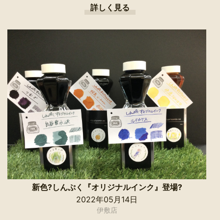
詳しく見る
新色?しんぷく『オリジナルインク』登場?
2022年05月14日
伊敷店