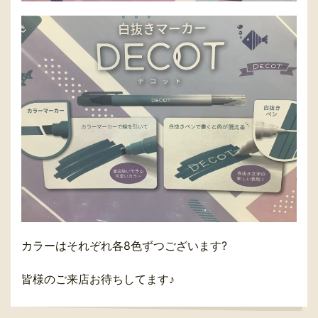
カラーはそれぞれ各8色ずつございます?
皆様のご来店お待ちしてます♪