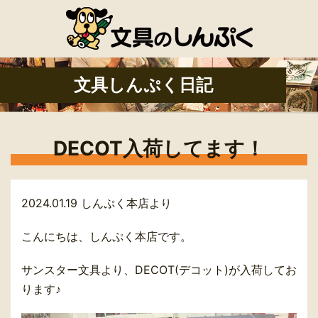
文具しんぷく日記
DECOT入荷してます！
2024.01.19 しんぷく本店より
こんにちは、しんぷく本店です。
サンスター文具より、DECOT(デコット)が入荷してお
ります♪