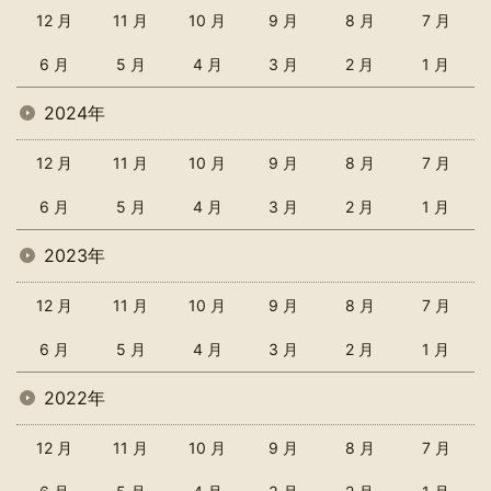
12 月
11 月
10 月
9 月
8 月
7 月
6 月
5 月
4 月
3 月
2 月
1 月
2024年
12 月
11 月
10 月
9 月
8 月
7 月
6 月
5 月
4 月
3 月
2 月
1 月
2023年
12 月
11 月
10 月
9 月
8 月
7 月
6 月
5 月
4 月
3 月
2 月
1 月
2022年
12 月
11 月
10 月
9 月
8 月
7 月