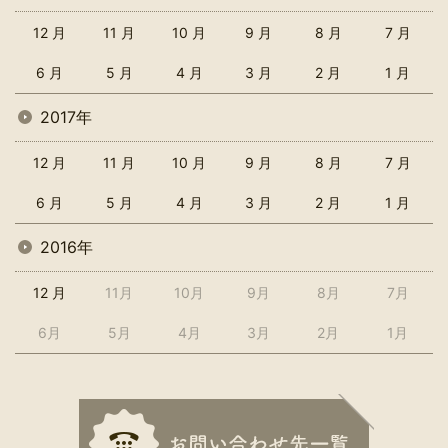
12 月
11 月
10 月
9 月
8 月
7 月
6 月
5 月
4 月
3 月
2 月
1 月
2017年
12 月
11 月
10 月
9 月
8 月
7 月
6 月
5 月
4 月
3 月
2 月
1 月
2016年
12 月
11月
10月
9月
8月
7月
6月
5月
4月
3月
2月
1月