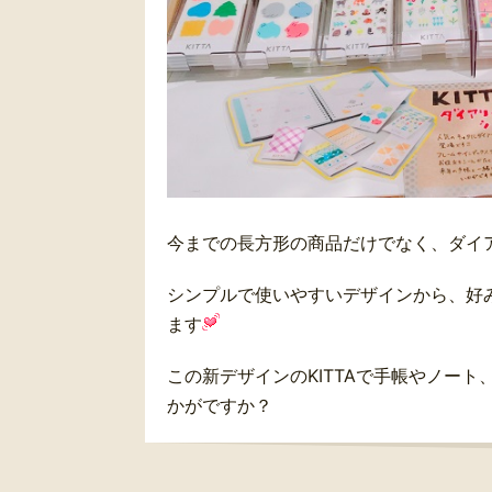
今までの長方形の商品だけでなく、ダイ
シンプルで使いやすいデザインから、好
ます
この新デザインのKITTAで手帳やノー
かがですか？