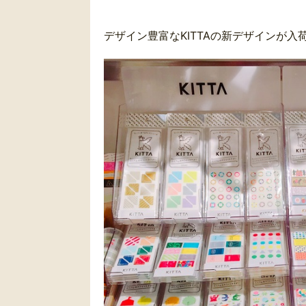
デザイン豊富なKITTAの新デザインが入