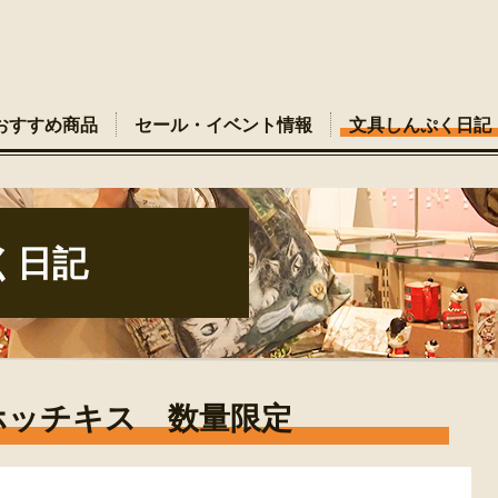
おすすめ商品
セール・イベント情報
文具しんぷく日記
く日記
ニホッチキス 数量限定