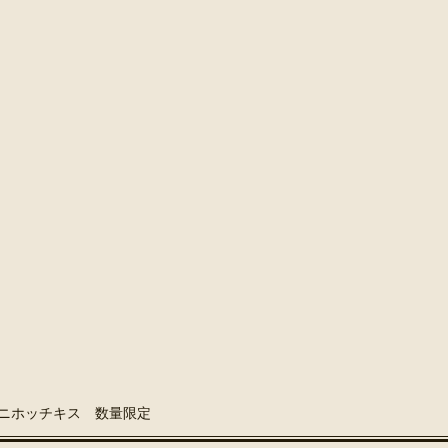
ミニホッチキス 数量限定