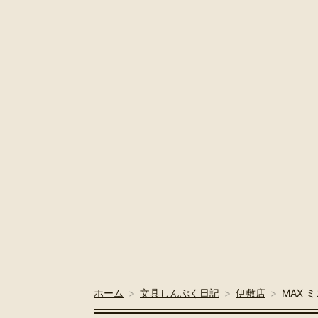
ホーム
文具しんぷく日記
伊敷店
MAX 