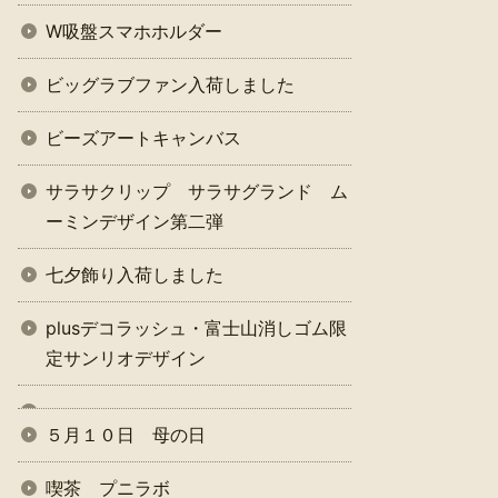
W吸盤スマホホルダー
ビッグラブファン入荷しました
ビーズアートキャンバス
サラサクリップ サラサグランド ム
ーミンデザイン第二弾
七夕飾り入荷しました
plusデコラッシュ・富士山消しゴム限
定サンリオデザイン
５月１０日 母の日
喫茶 プニラボ