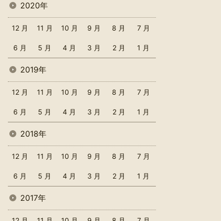
2020年
12 月
11 月
10 月
9 月
8 月
7 月
6 月
5 月
4 月
3 月
2 月
1 月
2019年
12 月
11 月
10 月
9 月
8 月
7 月
6 月
5 月
4 月
3 月
2 月
1 月
2018年
12 月
11 月
10 月
9 月
8 月
7 月
6 月
5 月
4 月
3 月
2 月
1 月
2017年
12 月
11 月
10 月
9 月
8 月
7 月