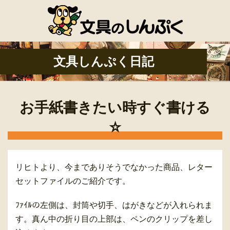
文具しんぷく日記
お手紙書きたい時すぐ書ける
☆
リヒトより、今までありそうでなかった商品、レター
セットファイルのご紹介です。
ﾌｧｲﾙの左側は、封筒や切手、はがきなどが入れられま
す。真ん中の折り目の上部は、ペンのクリップを差し