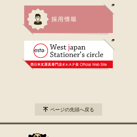
ページの先頭へ戻る