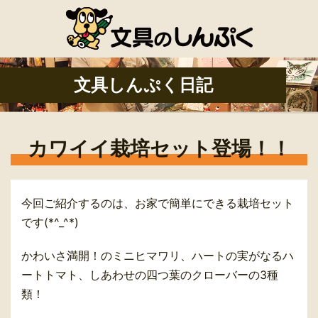
文具しんぷく日記
カワイイ栽培セット登場！！
今回ご紹介するのは、お家で簡単にできる栽培セット
です(*^_^*)
かわいさ満開！のミニヒマワリ、ハートの実がなるハ
ートトマト、しあわせの四つ葉のクローバーの3種
類！